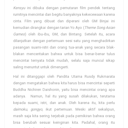
Kensyu
ini dibuka dengan pemutaran film pendek tentang
rumitnya mencintai dan begitu banyaknya kekecewaan karena
cinta. Film yang dibuat dan diperani oleh GM Binjai ini
kemudian dirangkai dengan tarian Yo Ayo (
Theme Song Asian
Games
) oleh ibu-ibu, GM, dan Bintang. Setelah itu, acara
dilanjutkan dengan pertemuan sesi satu yang menghadirkan
pasangan suami-istri dan orang tua-anak yang secara blak-
blakan menceritakan bahwa untuk bisa benar-benar tulus
mencintai ternyata tidak mudah, selalu saja muncul sikap
saling menuntut untuk dimengerti.
Hal ini ditanggapi oleh Pandita Utama Rusdy Rukmarata
dengan mengatakan bahwa kita harus bisa mencintai seperti
Buddha Nichiren Daishonin, yaitu bisa mencintai orang apa
adanya. Namun, hal itu yang susah dilakukan, terutama
kepada suami, istri, dan anak. Oleh karena itu, kita perlu
daimoku, gongyo
, ikut pertemuan. Meski aktif sekalipun,
masih saja kita sering terjebak pada pemikiran bahwa orang
bisa berubah sesuai keinginan kita. Padahal, orang itu