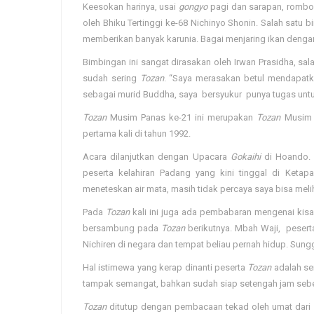
Keesokan harinya, usai
gongyo
pagi dan sarapan, rombo
oleh Bhiku Tertinggi ke-68 Nichinyo Shonin. Salah satu
memberikan banyak karunia. Bagai menjaring ikan dengan j
Bimbingan ini sangat dirasakan oleh Irwan Prasidha, sa
sudah sering
Tozan
. “Saya merasakan betul mendapatk
sebagai murid Buddha, saya bersyukur punya tugas untu
Tozan
Musim Panas ke-21 ini merupakan
Tozan
Musim P
pertama kali di tahun 1992.
Acara dilanjutkan dengan Upacara
Gokaihi
di Hoando
peserta kelahiran Padang yang kini tinggal di Ketap
meneteskan air mata, masih tidak percaya saya bisa mel
Pada
Tozan
kali ini juga ada pembabaran mengenai kis
bersambung pada
Tozan
berikutnya. Mbah Waji, pesert
Nichiren di negara dan tempat beliau pernah hidup. Sungg
Hal istimewa yang kerap dinanti peserta
Tozan
adalah s
tampak semangat, bahkan sudah siap setengah jam seb
Tozan
ditutup dengan pembacaan tekad oleh umat dari 