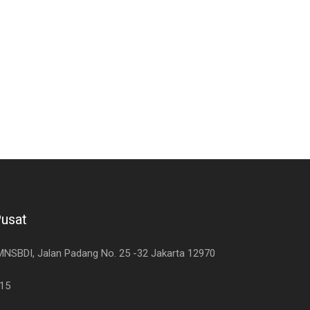
Pusat
 MNSBDI, Jalan Padang No. 25 -32 Jakarta 12970
515