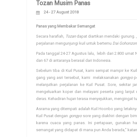
Tozan Musim Panas
24 - 27 August 2018
Panas
yang Membakar Semangat
Secara harafiah,
Tozan
dapat diartikan mendaki gunung
perjalanan mengunjungi kuil untuk bertemu
Dai Gohonzon
Pada tanggal 24-27 Agustus lalu, lebih dari 2.800 umat 
dan 67 di antaranya berasal dari Indonesia.
Sebelum tiba di Kuil Pusat, kami sempat mampir ke Kuil
gang yang asri tersebut, kami melaksanakan
gongyo
p
melanjutkan perjalanan ke Kuil Pusat. Sore, sekitar j
mengeluarkan koper dan melayani peserta yang lanjut 
deras. Kehadiran hujan terasa menyejukkan, mengingat t
Asrama yang ditempati adalah Kuil Hoonbo yang letaknya
Kuil Pusat dengan
gongyo
sore yang diakhiri dengan bimb
karena cuaca yang panas. Ini pertapaan, gunakan ha
semangat yang didapat di mana pun Anda berada,” katan