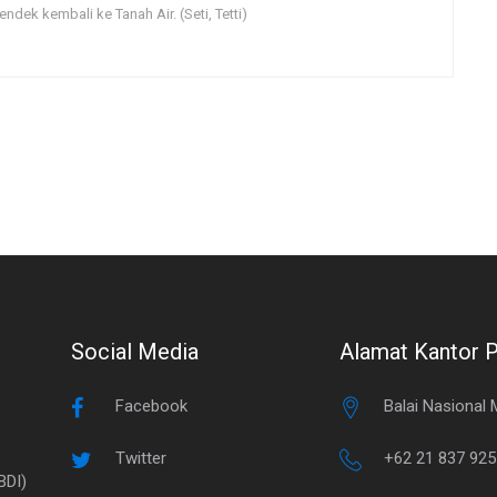
ndek kembali ke Tanah Air. (Seti, Tetti)
Social Media
Alamat Kantor 
Facebook
Balai Nasional
Twitter
+62 21 837 92
BDI)