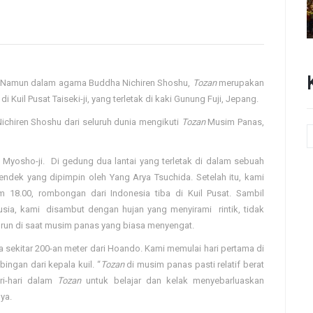
. ,Namun dalam agama Buddha Nichiren Shoshu,
Tozan
merupakan
di Kuil Pusat Taiseki-ji, yang terletak di kaki Gunung Fuji, Jepang.
Nichiren Shoshu dari seluruh dunia mengikuti
Tozan
Musim Panas,
 Myosho-ji. Di gedung dua lantai yang terletak di dalam sebuah
endek yang dipimpin oleh Yang Arya Tsuchida. Setelah itu, kami
am 18.00, rombongan dari Indonesia tiba di Kuil Pusat. Sambil
usia, kami disambut dengan hujan yang menyirami rintik, tidak
urun di saat musim panas yang biasa menyengat.
 sekitar 200-an meter dari Hoando. Kami memulai hari pertama di
ingan dari kepala kuil. “
Tozan
di musim panas pasti relatif berat
ri-hari dalam
Tozan
untuk belajar dan kelak menyebarluaskan
ya.