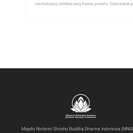
sembahyang
Ushitora
yang kedua, peserta
Tozan
paket pe
Majelis Nichiren Shoshu Buddha Dharma Indonesia (MNS