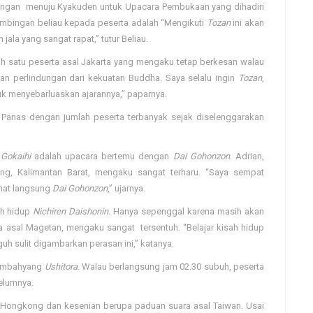
ngan menuju Kyakuden untuk Upacara Pembukaan yang dihadiri
 bimbingan beliau kepada peserta adalah “Mengikuti
Tozan
ini akan
ala yang sangat rapat,” tutur Beliau.
lah satu peserta asal Jakarta yang mengaku tetap berkesan walau
an perlindungan dari kekuatan Buddha. Saya selalu ingin
Tozan
,
k menyebarluaskan ajarannya,” paparnya.
anas dengan jumlah peserta terbanyak sejak diselenggarakan
.
Gokaihi
adalah upacara bertemu dengan
Dai Gohonzon
. Adrian,
ang, Kalimantan Barat, mengaku sangat terharu. “Saya sempat
ihat langsung
Dai Gohonzon
,” ujarnya.
ah hidup
Nichiren Daishonin.
Hanya sepenggal karena masih akan
a asal Magetan, mengaku sangat tersentuh. “Belajar kisah hidup
uh sulit digambarkan perasan ini,” katanya.
embahyang
Ushitora
. Walau berlangsung jam 02.30 subuh, peserta
elumnya.
Hongkong dan kesenian berupa paduan suara asal Taiwan. Usai