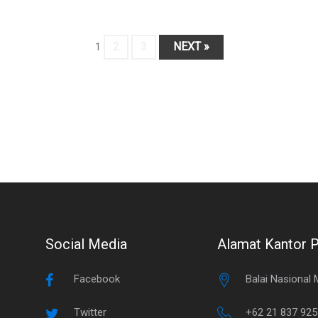
2
3
NEXT »
1
Social Media
Alamat Kantor 
Facebook
Balai Nasional
Twitter
+62 21 837 92